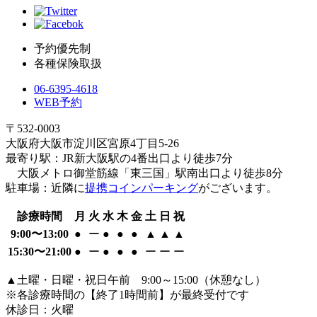
予約優先制
各種保険取扱
06-6395-4618
WEB予約
〒532-0003
大阪府大阪市淀川区宮原4丁目5-26
最寄り駅：JR新大阪駅の4番出口より徒歩7分
大阪メトロ御堂筋線「東三国」駅南出口より徒歩8分
駐車場：近隣に
提携コインパーキング
がございます。
診療時間
月
火
水
木
金
土
日
祝
9:00〜13:00
●
ー
●
●
●
▲
▲
▲
15:30〜21:00
●
ー
●
●
●
ー
ー
ー
▲土曜・日曜・祝日午前 9:00～15:00（休憩なし）
※各診療時間の【終了1時間前】が最終受付です
休診日：火曜