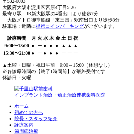
〒532-0003
大阪府大阪市淀川区宮原4丁目5-26
最寄り駅：JR新大阪駅の4番出口より徒歩7分
大阪メトロ御堂筋線「東三国」駅南出口より徒歩8分
駐車場：近隣に
提携コインパーキング
がございます。
診療時間
月
火
水
木
金
土
日
祝
9:00〜13:00
●
ー
●
●
●
▲
▲
▲
15:30〜21:00
●
ー
●
●
●
ー
ー
ー
▲土曜・日曜・祝日午前 9:00～15:00（休憩なし）
※各診療時間の【終了1時間前】が最終受付です
休診日：火曜
インプラント治療・矯正治療連携歯科医院
ホーム
初めての方へ
院長・スタッフ紹介
診療案内
歯周病治療