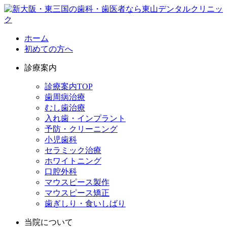
ホーム
初めての方へ
診療案内
診療案内TOP
歯周病治療
むし歯治療
入れ歯・インプラント
予防・クリーニング
小児歯科
セラミック治療
ホワイトニング
口腔外科
マウスピース製作
マウスピース矯正
歯ぎしり・食いしばり
当院について