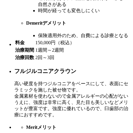
自然さがある
時間が経っても変色しにくい
Demerit
デメリット
保険適用外のため、自費による診療となる
料金
150,000円（税込）
治療期間
1週間～2週間
治療回数
2回～3回
フルジルコニアクラウン
高い硬度を持つジルコニアをベースにして、表面にセ
ラミックを施した被せ物です。
金属素材を使わないので金属アレルギーの心配がない
うえに、強度は非常に高く、見た目も美しいなどメリ
ットが豊富です。強度に優れているので、臼歯部の治
療におすすめです。
Merit
メリット