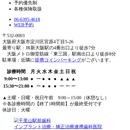
予約優先制
各種保険取扱
06-6395-4618
WEB予約
〒532-0003
大阪府大阪市淀川区宮原4丁目5-26
最寄り駅：JR新大阪駅の4番出口より徒歩7分
大阪メトロ御堂筋線「東三国」駅南出口より徒歩8分
駐車場：近隣に
提携コインパーキング
がございます。
診療時間
月
火
水
木
金
土
日
祝
9:00〜13:00
●
ー
●
●
●
▲
▲
▲
15:30〜21:00
●
ー
●
●
●
ー
ー
ー
▲土曜・日曜・祝日午前 9:00～15:00（休憩なし）
※各診療時間の【終了1時間前】が最終受付です
休診日：火曜
インプラント治療・矯正治療連携歯科医院