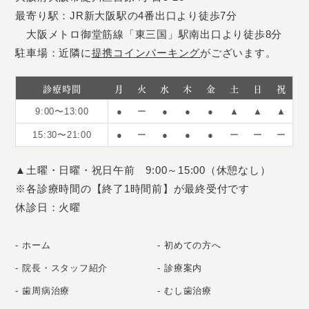
最寄り駅：JR新大阪駅の4番出口より徒歩7分
大阪メトロ御堂筋線「東三国」駅南出口より徒歩8分
駐車場：近隣に
提携コインパーキング
がございます。
診療時間
月
火
水
木
金
土
日
祝
9:00〜13:00
●
ー
●
●
●
▲
▲
▲
15:30〜21:00
●
ー
●
●
●
ー
ー
ー
▲土曜・日曜・祝日午前 9:00～15:00（休憩なし）
※各診療時間の【終了1時間前】が最終受付です
休診日：火曜
ホーム
初めての方へ
院長・スタッフ紹介
診療案内
歯周病治療
むし歯治療