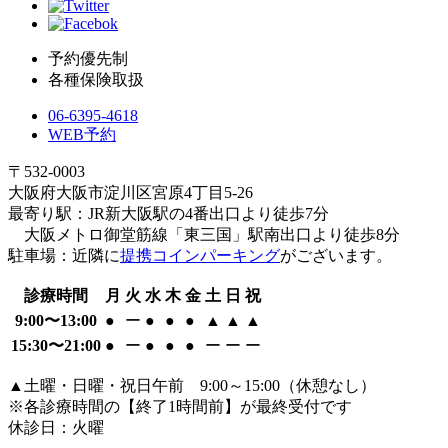
予約優先制
各種保険取扱
06-6395-4618
WEB予約
〒532-0003
大阪府大阪市淀川区宮原4丁目5-26
最寄り駅：JR新大阪駅の4番出口より徒歩7分
大阪メトロ御堂筋線「東三国」駅南出口より徒歩8分
駐車場：近隣に
提携コインパーキング
がございます。
診療時間
月
火
水
木
金
土
日
祝
9:00〜13:00
●
ー
●
●
●
▲
▲
▲
15:30〜21:00
●
ー
●
●
●
ー
ー
ー
▲土曜・日曜・祝日午前 9:00～15:00（休憩なし）
※各診療時間の【終了1時間前】が最終受付です
休診日：火曜