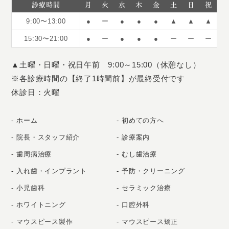
診療時間
月
火
水
木
金
土
日
祝
9:00〜13:00
●
ー
●
●
●
▲
▲
▲
15:30〜21:00
●
ー
●
●
●
ー
ー
ー
▲土曜・日曜・祝日午前 9:00～15:00（休憩なし）
※各診療時間の【終了1時間前】が最終受付です
休診日：火曜
ホーム
初めての方へ
院長・スタッフ紹介
診療案内
歯周病治療
むし歯治療
入れ歯・インプラント
予防・クリーニング
小児歯科
セラミック治療
ホワイトニング
口腔外科
マウスピース製作
マウスピース矯正