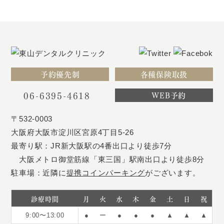
予約優先制
各種保険取扱
06-6395-4618
WEB予約
〒532-0003
大阪府大阪市淀川区宮原4丁目5-26
最寄り駅：JR新大阪駅の4番出口より徒歩7分
大阪メトロ御堂筋線「東三国」駅南出口より徒歩8分
駐車場：近隣に
提携コインパーキング
がございます。
診療時間
月
火
水
木
金
土
日
祝
9:00〜13:00
●
ー
●
●
●
▲
▲
▲