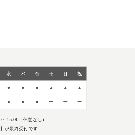
水
木
金
土
日
祝
●
●
●
▲
▲
▲
●
●
●
ー
ー
ー
～15:00（休憩なし）
前】が最終受付です